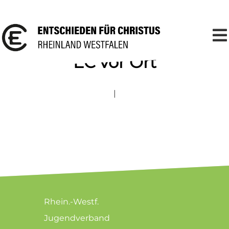
EC vor Ort
|
Rhein.-Westf.
Jugendverband